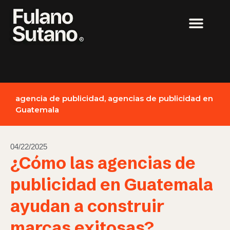
agencia de publicidad
,
agencias de publicidad en
Guatemala
04/22/2025
¿Cómo las agencias de
publicidad en Guatemala
ayudan a construir
marcas exitosas?