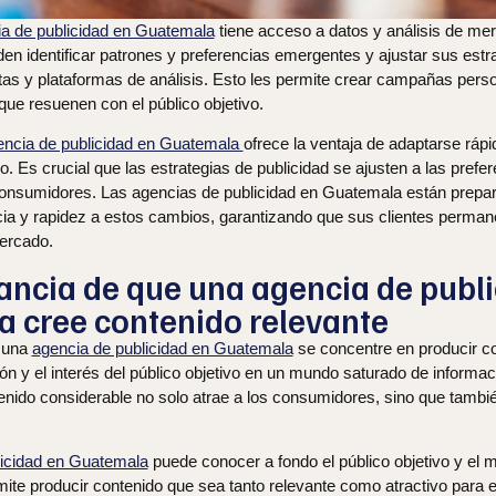
a de publicidad en Guatemala
tiene acceso a datos y análisis de me
n identificar patrones y preferencias emergentes y ajustar sus estrat
tas y plataformas de análisis. Esto les permite crear campañas pers
que resuenen con el público objetivo.
encia de publicidad en Guatemala
ofrece la ventaja de adaptarse ráp
 Es crucial que las estrategias de publicidad se ajusten a las prefe
onsumidores. Las agencias de publicidad en Guatemala están prepa
cia y rapidez a estos cambios, garantizando que sus clientes perma
mercado.
ancia de que una agencia de publi
 cree contenido relevante
 una
agencia de publicidad en Guatemala
se concentre en producir con
ión y el interés del público objetivo en un mundo saturado de inform
ntenido considerable no solo atrae a los consumidores, sino que tambié
licidad en Guatemala
puede conocer a fondo el público objetivo y el
ite producir contenido que sea tanto relevante como atractivo para 