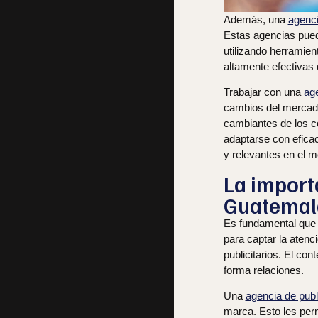
Además, una
agenci
Estas agencias puede
utilizando herramien
altamente efectivas 
Trabajar con una
ag
cambios del mercado.
cambiantes de los c
adaptarse con efica
y relevantes en el 
La import
Guatemala
Es fundamental que
para captar la atenc
publicitarios. El co
forma relaciones.
Una
agencia de pub
marca. Esto les perm