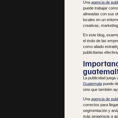
Una
agencia de pub
puede trabajar como 
alineadas con sus o
locales en un entor
creativas, marketing
En este blog, exam
el éxito de las empr
como aliado estraté
publicitarias efectiva
Importanc
guatemal
La publicidad juega
Guatemala
puede dec
sino que también ay
Una
agencia de pub
correctos para llega
segmentación y análi
más propensos a adqu