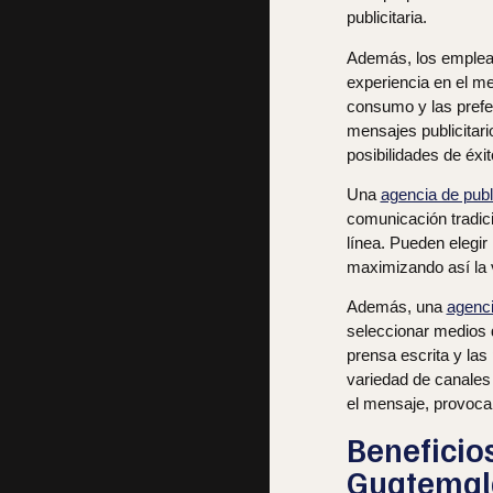
publicitaria.
Además, los emple
experiencia en el me
consumo y las prefe
mensajes publicitari
posibilidades de éxi
Una
agencia de pub
comunicación tradicio
línea. Pueden elegi
maximizando así la vi
Además, una
agenci
seleccionar medios d
prensa escrita y las
variedad de canales 
el mensaje, provocan
Beneficio
Guatemal