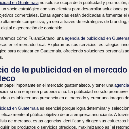
licidad en Guatemala
no solo se ocupa de la publicidad y promoción,
un socio estratégico con sus clientes para desarrollar soluciones p
bjetivos comerciales. Estas agencias están dedicadas a fomentar el 
no altamente competitivo, ya sea a través de estrategias de branding
 digital o generación de contenido.
inaremos cómo FulanoSutano, una
agencia de publicidad en Guatema
esas en el mercado local. Exploramos sus servicios, estrategias inn
gico para destacar en Guatemala, ofreciendo soluciones personaliz
s.
ia de la publicidad en el mercado
teco
 un papel importante en el mercado guatemalteco, y tener una
agencia
idir si una empresa prospera o no. La publicidad no solo promueve b
uda a establecer una presencia en el mercado y crear una imagen de
licidad en Guatemala
es esencial porque logra determinar y seleccio
r eficazmente al público objetivo de una empresa anunciante. A través
sis de mercado, estas agencias identifican y dirigen sus esfuerzos h
irir los productos o servicios ofrecidos, maximizando así el retorno