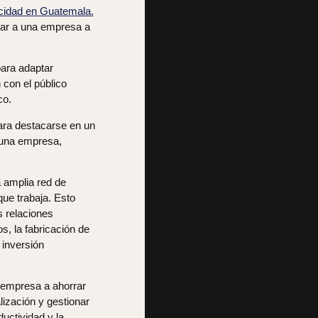
icidad en Guatemala.
dar a una empresa a
ara adaptar
 con el público
co.
para destacarse en un
e una empresa,
 amplia red de
que trabaja. Esto
s relaciones
s, la fabricación de
 inversión
empresa a ahorrar
ización y gestionar
ductividad y la