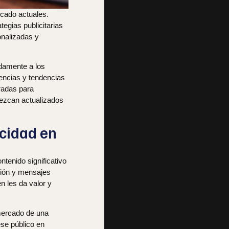
rcado actuales.
egias publicitarias
onalizadas y
idamente a los
rencias y tendencias
radas para
nezcan actualizados
cidad en
tenido significativo
ación y mensajes
n les da valor y
 mercado de una
ese público en