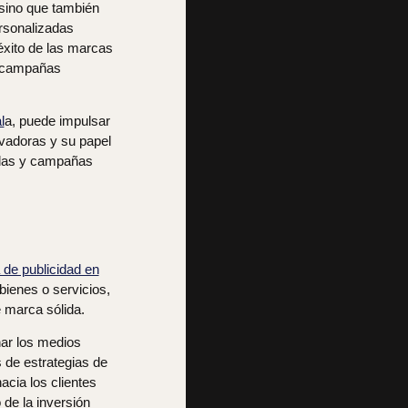
 sino que también
ersonalizadas
éxito de las marcas
, campañas
l
a
, puede impulsar
ovadoras y su papel
adas y campañas
 de publicidad en
ienes o servicios,
 marca sólida.
nar los medios
 de estrategias de
acia los clientes
 de la inversión