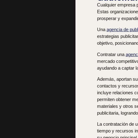
Cualquier empresa p
Estas organizacione
prosperar y expandi
Una
agencia de pub
estrategias publicit
objetivo, posicionan
Contratar una
agenc
mercado competitivo.
ayudando a captar la
Además, aportan su 
contactos y recursos
incluye relaciones c
permiten obtener mej
materiales y otros s
publicitaria, logran
La contratación de 
tiempo y recursos i
su negocio principal