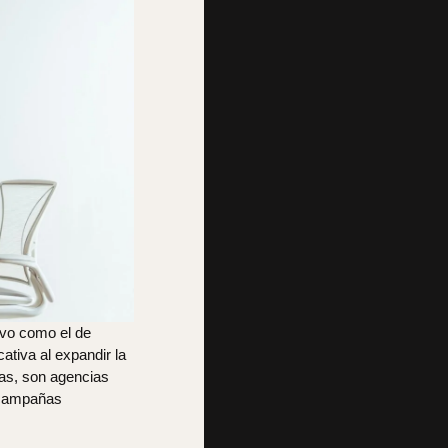
ivo como el de
ativa al expandir la
ras, son agencias
s campañas