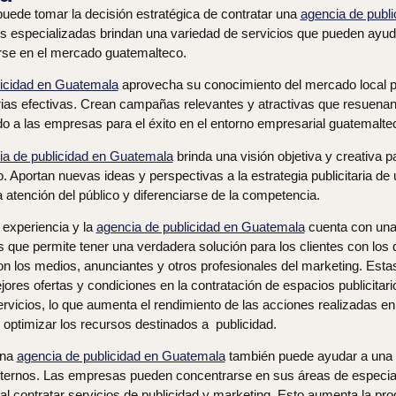
uede tomar la decisión estratégica de contratar una
agencia de publ
s especializadas brindan una variedad de servicios que pueden ayu
rse en el mercado guatemalteco.
licidad en Guatemala
aprovecha su conocimiento del mercado local p
arias efectivas. Crean campañas relevantes y atractivas que resuenan
do a las empresas para el éxito en el entorno empresarial guatemalte
ia de publicidad en Guatemala
brinda una visión objetiva y creativa 
 Aportan nuevas ideas y perspectivas a la estrategia publicitaria d
 atención del público y diferenciarse de la competencia.
experiencia y la
agencia de publicidad en Guatemala
cuenta con una
 que permite tener una verdadera solución para los clientes con los 
on los medios, anunciantes y otros profesionales del marketing. Esta
ores ofertas y condiciones en la contratación de espacios publicitario
ervicios, lo que aumenta el rendimiento de las acciones realizadas en
do optimizar los recursos destinados a publicidad.
una
agencia de publicidad en Guatemala
también puede ayudar a una 
nternos. Las empresas pueden concentrarse en sus áreas de especial
 al contratar servicios de publicidad y marketing. Esto aumenta la pro