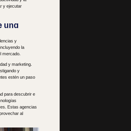
r y ejecutar
e una
dencias y
incluyendo la
el mercado.
idad y marketing.
stigando y
ntes estén un paso
d para descubrir e
cnologías
dores. Estas agencias
provechar al