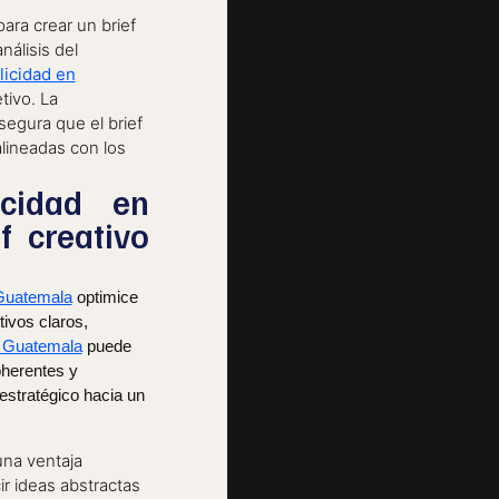
ara crear un brief
álisis del
licidad en
tivo. La
segura que el brief
alineadas con los
icidad en
f creativo
 Guatemala
optimice
tivos claros,
n Guatemala
puede
oherentes y
 estratégico hacia un
na ventaja
ir ideas abstractas