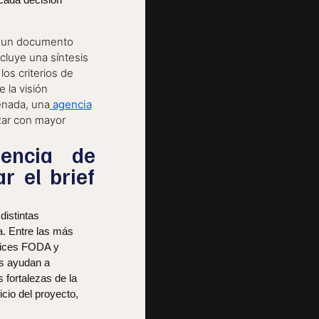
n un documento
ncluye una síntesis
os criterios de
e la visión
denada, una
agencia
zar con mayor
encia de
r el brief
istintas
a. Entre las más
trices FODA y
as ayudan a
 fortalezas de la
cio del proyecto,