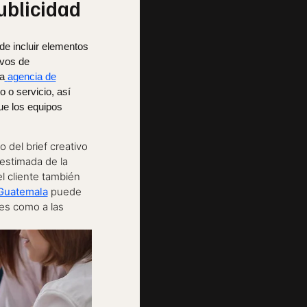
ublicidad
 de incluir elementos
ivos de
a
agencia de
 o servicio, así
ue los equipos
o del brief creativo
estimada de la
el cliente también
 Guatemala
puede
les como a las