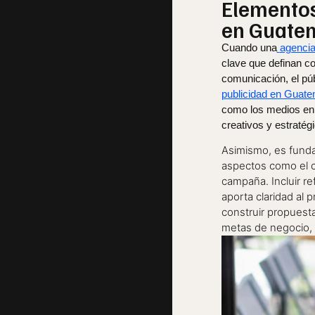
Elementos
en Guatema
Cuando una
agencia
clave que definan co
comunicación, el púb
publicidad en Guate
como los medios en l
creativos y estratég
Asimismo, es funda
aspectos como el c
campaña. Incluir re
aporta claridad al 
construir propuesta
metas de negocio, 