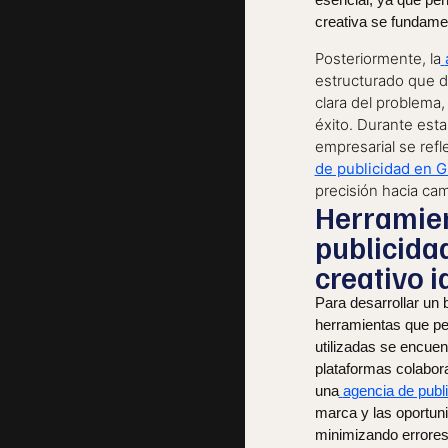
creativa se fundame
Posteriormente, la
estructurado que de
clara del problema,
éxito. Durante esta 
empresarial se refl
de publicidad en 
precisión hacia ca
Herrami
publicida
creativo i
Para desarrollar un b
herramientas que per
utilizadas se encue
plataformas colabora
una
agencia de publ
marca y las oportuni
minimizando errores