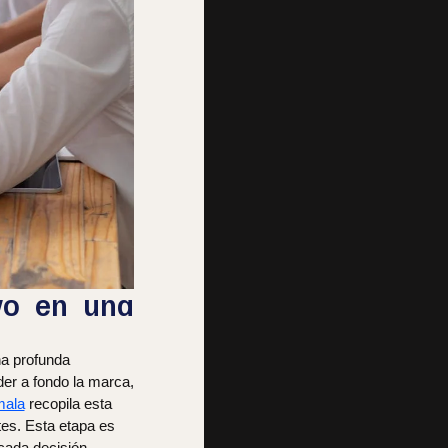
ivo en una
na profunda
er a fondo la marca,
mala
recopila esta
tes. Esta etapa es
 cada decisión