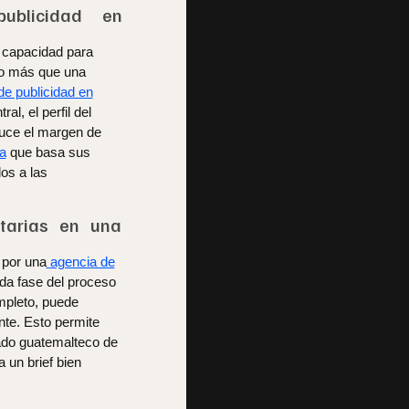
ublicidad en
 capacidad para
ho más que una
de publicidad en
l, el perfil del
educe el margen de
a
que basa sus
os a las
itarias en una
 por una
agencia de
ada fase del proceso
mpleto, puede
nte. Esto permite
ado guatemalteco de
a un brief bien