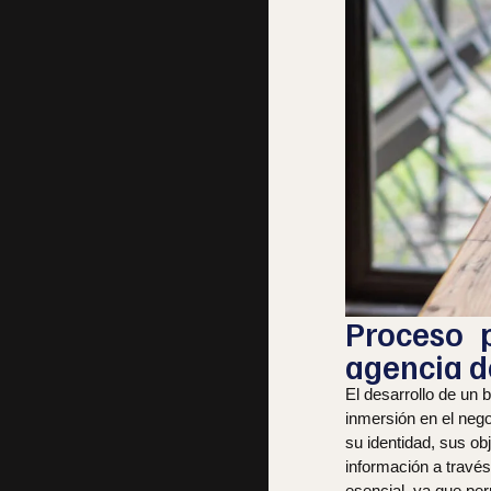
Proceso p
agencia d
El desarrollo de un b
inmersión en el neg
su identidad, sus ob
información a través
esencial, ya que per