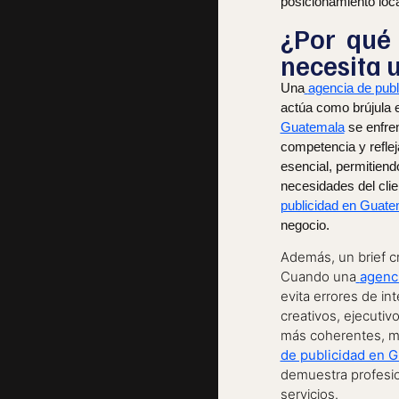
posicionamiento loca
¿Por qué
necesita u
Una
agencia de pub
actúa como brújula e
Guatemala
se enfren
competencia y refleja
esencial, permitiend
necesidades del clie
publicidad en Guate
negocio.
Además, un brief cre
Cuando una
agenc
evita errores de in
creativos, ejecuti
más coherentes, me
de publicidad en 
demuestra profesio
servicios.