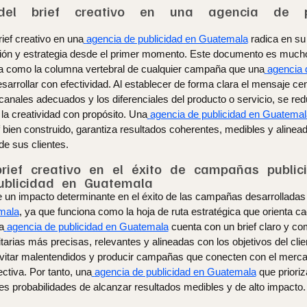
 del brief creativo en una agencia de p
rief creativo en una
agencia de publicidad en Guatemala
radica en su
visión y estrategia desde el primer momento. Este documento es muc
na como la columna vertebral de cualquier campaña que una
agencia 
arrollar con efectividad. Al establecer de forma clara el mensaje centra
s canales adecuados y los diferenciales del producto o servicio, se r
la creatividad con propósito. Una
agencia de publicidad en Guatemal
 bien construido, garantiza resultados coherentes, medibles y alinead
e sus clientes.
rief creativo en el éxito de campañas public
ublicidad en Guatemala
ene un impacto determinante en el éxito de las campañas desarrolladas
mala
, ya que funciona como la hoja de ruta estratégica que orienta c
a
agencia de publicidad en Guatemala
cuenta con un brief claro y co
itarias más precisas, relevantes y alineadas con los objetivos del clie
evitar malentendidos y producir campañas que conecten con el merc
ctiva. Por tanto, una
agencia de publicidad en Guatemala
que prioriz
es probabilidades de alcanzar resultados medibles y de alto impacto.