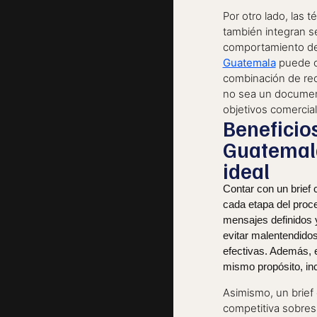
Por otro lado, las 
también integran se
comportamiento del
Guatemala
puede co
combinación de recu
no sea un documento
objetivos comercial
Benefici
Guatemala
ideal
Contar con un brief 
cada etapa del proces
mensajes definidos 
evitar malentendidos
efectivas. Además, e
mismo propósito, inc
Asimismo, un brief 
competitiva sobresa