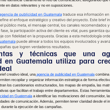
nte en datos relevantes y no en suposiciones.
agencia de publicidad en Guatemala
traduce esa información e
fine el enfoque estratégico y creativo del proyecto. Este brief i
 el público meta, el mensaje central, los canales recomendados y l
fase, la participación activa del cliente es vital, pues garantiza qu
eje con fidelidad en la propuesta. Gracias a esta metodología or
Guatemala
puede alinear a todos los equipos involucrados y avan
mpañas que logren verdaderos resultados.
entas y técnicas que una ag
d en Guatemala utiliza para crea
deal
rief creativo ideal, una
agencia de publicidad en Guatemala
combina d
miten recopilar y organizar información estratégica de forma efectiv
ntran los cuestionarios estructurados, los mapas de empatía, las ma
tivas que facilitan el trabajo entre departamentos. Estas herramient
icidad en Guatemala
a identificar las motivaciones del consumidor, las
dades de comunicación. Además, permiten tener claridad desde el ini
 durante la ejecución de las campañas.