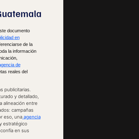
Guatemala
 este documento
licidad en
ferenciarse de la
toda la información
nicación,
agencia de
tas reales del
 publicitarias.
urado y detallado,
a alineación entre
ltados: campañas
r eso, una
agencia
y estratégico
confía en sus