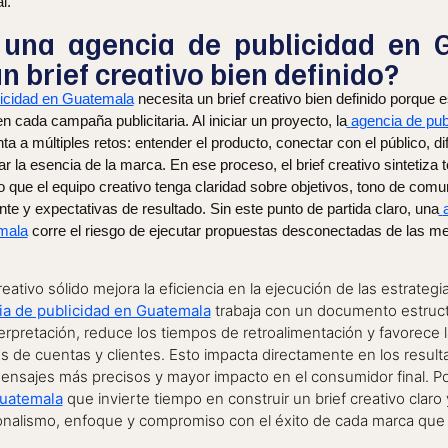
l.
 una agencia de publicidad en 
n brief creativo bien definido?
licidad en Guatemala
necesita un brief creativo bien definido porque
n cada campaña publicitaria. Al iniciar un proyecto, la
agencia de pub
ta a múltiples retos: entender el producto, conectar con el público, di
r la esencia de la marca. En ese proceso, el brief creativo sintetiza 
o que el equipo creativo tenga claridad sobre objetivos, tono de comu
nte y expectativas de resultado. Sin este punto de partida claro, una
mala
corre el riesgo de ejecutar propuestas desconectadas de las me
ativo sólido mejora la eficiencia en la ejecución de las estrategias
ia de publicidad en Guatemala
trabaja con un documento estruct
terpretación, reduce los tiempos de retroalimentación y favorece l
vos de cuentas y clientes. Esto impacta directamente en los resu
nsajes más precisos y mayor impacto en el consumidor final. Po
Guatemala
que invierte tiempo en construir un brief creativo claro 
nalismo, enfoque y compromiso con el éxito de cada marca que 