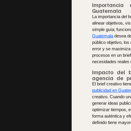
Importancia
Guatemala
La importancia del b
alinear objetivos, 
simple guía; funcio
Guatemala
desea des
público objetivo, lo
error y se maximiza 
procesos en un brief
necesidades reales d
Impacto del b
agencia de p
El brief creativo ti
publicidad en Guate
creativo. Cuando un
generar ideas public
optimizar tiempos, 
forma auténtica y efe
definido tiene mayor