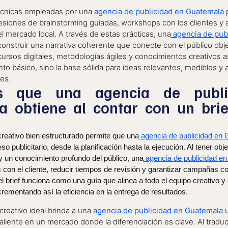
técnicas empleadas por una
agencia de publicidad en Guatemala
p
siones de brainstorming guiadas, workshops con los clientes y an
 mercado local. A través de estas prácticas, una
agencia de pub
nstruir una narrativa coherente que conecte con el público obje
rsos digitales, metodologías ágiles y conocimientos creativos a
 básico, sino la base sólida para ideas relevantes, medibles y 
es.
os que una agencia de publ
 obtiene al contar con un brie
creativo bien estructurado permite que una
agencia de publicidad en
o publicitario, desde la planificación hasta la ejecución. Al tener obje
y un conocimiento profundo del público, una
agencia de publicidad e
 con el cliente, reducir tiempos de revisión y garantizar campañas c
l brief funciona como una guía que alinea a todo el equipo creativo y
rementando así la eficiencia en la entrega de resultados.
creativo ideal brinda a una
agencia de publicidad en Guatemala
u
liente en un mercado donde la diferenciación es clave. Al traduc