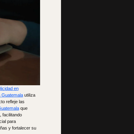
licidad en
en Guatemala
utiliza
o refleje las
 Guatemala
que
 facilitando
cial para
as y fortalecer su