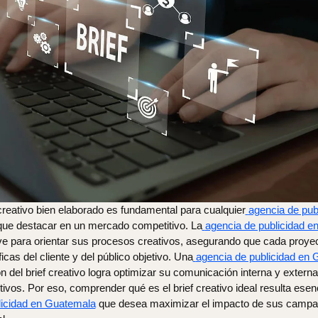
creativo bien elaborado es fundamental para cualquier
agencia de pub
ue destacar en un mercado competitivo. La
agencia de publicidad 
e para orientar sus procesos creativos, asegurando que cada proyect
cas del cliente y del público objetivo. Una
agencia de publicidad en
 del brief creativo logra optimizar su comunicación interna y externa,
ivos. Por eso, comprender qué es el brief creativo ideal resulta esen
licidad en Guatemala
que desea maximizar el impacto de sus campañ