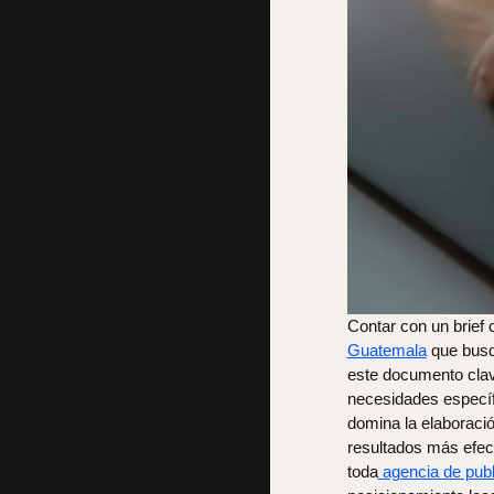
Contar con un brief 
Guatemala
que busq
este documento clav
necesidades específi
domina la elaboración
resultados más efect
toda
agencia de pub